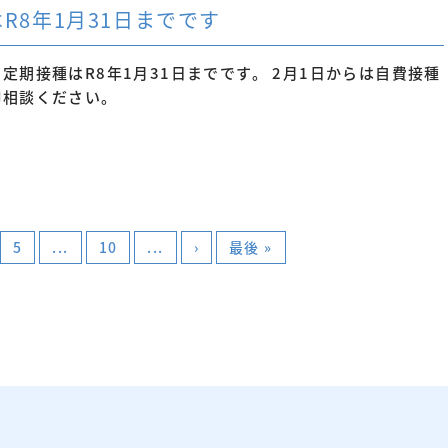
R8年1月31日までです
期接種はR8年1月31日までです。 2月1日からは自費接種
御相談ください。
5
...
10
...
›
最後 »