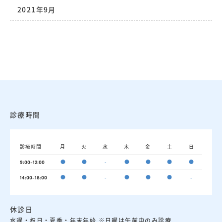
2021年9月
診療時間
診療時間
月
火
水
木
金
土
日
●
●
-
●
●
●
●
9:00-12:00
●
●
-
●
●
●
-
14:00-18:00
休診日
水曜・祝日・夏季・年末年始 ※日曜は午前中のみ診療