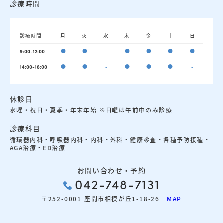
診療時間
診療時間
月
火
水
木
金
土
日
●
●
-
●
●
●
●
9:00-12:00
●
●
-
●
●
●
-
14:00-18:00
休診日
水曜・祝日・夏季・年末年始 ※日曜は午前中のみ診療
診療科目
循環器内科・呼吸器内科・内科・外科・健康診査・各種予防接種・
AGA治療・ED治療
お問い合わせ・予約
042-748-7131
〒252-0001 座間市相模が丘1-18-26
MAP