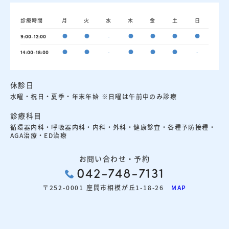
診療時間
月
火
水
木
金
土
日
●
●
-
●
●
●
●
9:00-12:00
●
●
-
●
●
●
-
14:00-18:00
休診日
水曜・祝日・夏季・年末年始 ※日曜は午前中のみ診療
診療科目
循環器内科・呼吸器内科・内科・外科・健康診査・各種予防接種・
AGA治療・ED治療
お問い合わせ・予約
042-748-7131
〒252-0001 座間市相模が丘1-18-26
MAP