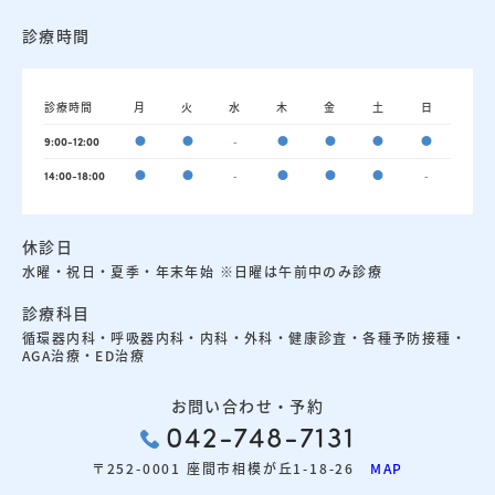
診療時間
診療時間
月
火
水
木
金
土
日
●
●
-
●
●
●
●
9:00-12:00
●
●
-
●
●
●
-
14:00-18:00
休診日
水曜・祝日・夏季・年末年始 ※日曜は午前中のみ診療
診療科目
循環器内科・呼吸器内科・内科・外科・健康診査・各種予防接種・
AGA治療・ED治療
お問い合わせ・予約
042-748-7131
〒252-0001 座間市相模が丘1-18-26
MAP