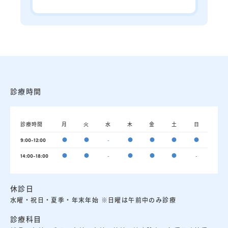
診療時間
診療時間
月
火
水
木
金
土
日
●
●
-
●
●
●
●
9:00-12:00
●
●
-
●
●
●
-
14:00-18:00
休診日
水曜・祝日・夏季・年末年始 ※日曜は午前中のみ診療
診療科目