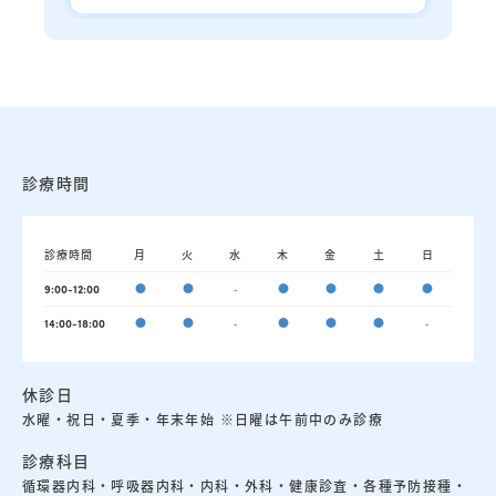
診療時間
診療時間
月
火
水
木
金
土
日
●
●
-
●
●
●
●
9:00-12:00
●
●
-
●
●
●
-
14:00-18:00
休診日
水曜・祝日・夏季・年末年始 ※日曜は午前中のみ診療
診療科目
循環器内科・呼吸器内科・内科・外科・健康診査・各種予防接種・