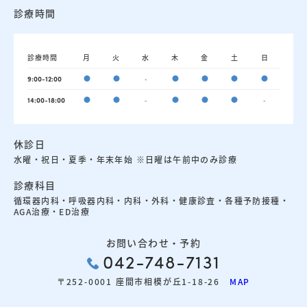
診療時間
診療時間
月
火
水
木
金
土
日
●
●
-
●
●
●
●
9:00-12:00
●
●
-
●
●
●
-
14:00-18:00
休診日
水曜・祝日・夏季・年末年始 ※日曜は午前中のみ診療
診療科目
循環器内科・呼吸器内科・内科・外科・健康診査・各種予防接種・
AGA治療・ED治療
お問い合わせ・予約
042-748-7131
〒252-0001 座間市相模が丘1-18-26
MAP