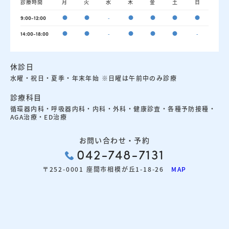
診療時間
月
火
水
木
金
土
日
●
●
-
●
●
●
●
9:00-12:00
●
●
-
●
●
●
-
14:00-18:00
休診日
水曜・祝日・夏季・年末年始 ※日曜は午前中のみ診療
診療科目
循環器内科・呼吸器内科・内科・外科・健康診査・各種予防接種・
AGA治療・ED治療
お問い合わせ・予約
042-748-7131
〒252-0001 座間市相模が丘1-18-26
MAP