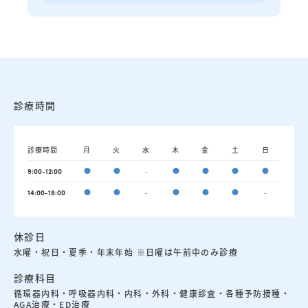
診療時間
診療時間
月
火
水
木
金
土
日
●
●
-
●
●
●
●
9:00-12:00
●
●
-
●
●
●
-
14:00-18:00
休診日
水曜・祝日・夏季・年末年始 ※日曜は午前中のみ診療
診療科目
循環器内科・呼吸器内科・内科・外科・健康診査・各種予防接種・
AGA治療・ED治療